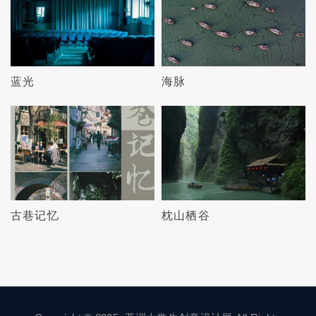
蓝光
海脉
古巷记忆
枕山栖谷